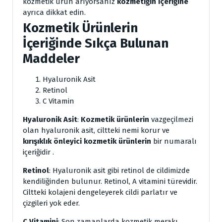
kozmetik ürün arıyorsanız
kozmetiğin içeriğine
ayrıca dikkat edin.
Kozmetik Ürünlerin
İçeriğinde Sıkça Bulunan
Maddeler
Hyaluronik Asit
Retinol
C Vitamin
Hyaluronik Asit
:
Kozmetik ürünlerin
vazgeçilmezi
olan hyaluronik asit, ciltteki nemi korur ve
kırışıklık önleyici kozmetik ürünlerin
bir numaralı
içeriğidir .
Retinol
: Hyaluronik asit gibi retinol de cildimizde
kendiliğinden bulunur. Retinol, A vitamini türevidir.
Ciltteki kolajeni dengeleyerek cildi parlatır ve
çizgileri yok eder.
C Vitamini
: Son zamanlarda kozmetik merakı