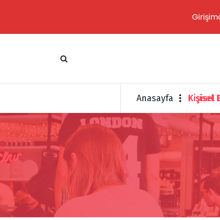
Girişim
İ
ç
e
r
i
ğ
Anasayfa
Kişisel
e
g
e
ç