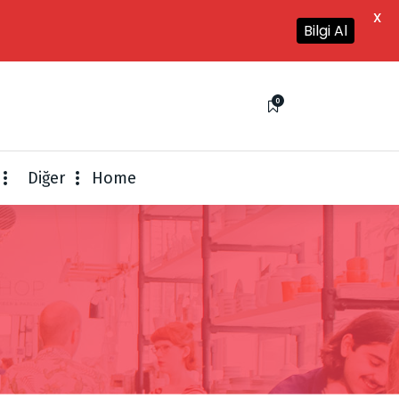
X
Bilgi Al
0
Diğer
Home