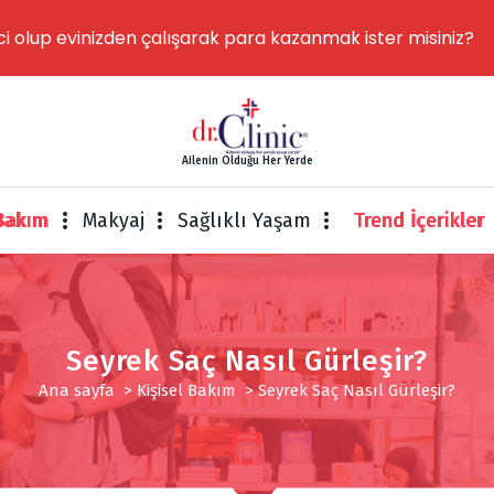
ci olup evinizden çalışarak para kazanmak ister misiniz?
Ailenin Olduğu Her Yerde
 Bakım
Makyaj
Sağlıklı Yaşam
Trend İçerikler
Seyrek Saç Nasıl Gürleşir?
Ana sayfa
>
Kişisel Bakım
>
Seyrek Saç Nasıl Gürleşir?