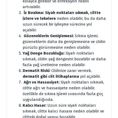
kolayca girebilir ve enfeksiyon riskini
artırabilir.
İz Bırakma:
Siyah noktaları sıkmak,
ciltte
izlere ve lekelere
neden olabilir, bu da daha
uzun sürecek bir iyileşme sürecine yol
açabilir.
Gözeneklerin Genişlemesi:
Sıkma işlemi,
gözeneklerin daha da genişlemesine ve cildin
pürüzlü görünmesine neden olabilir.
Yağ Denge Bozukluğu:
Siyah noktaları
sıkmak, cildin yağ dengesini bozabilir ve daha
fazla yağ üretimine neden olabilir.
Dermatit Riski:
Cildinize zarar vermek,
dermatit gibi cilt iltihaplarına
yol açabilir.
Ağrı ve Hassasiyet:
Siyah noktaları sıkmak,
ciltte ağrı ve hassasiyete neden olabilir,
özellikle de sıkma işlemi sırasında fazla güç
uygulandığında.
Kalıcı Hasar:
Uzun süre siyah noktaları
sıkmak, ciltte kalıcı hasara neden olabilir ve
ciltteki doğal yapıyı bozabilir.