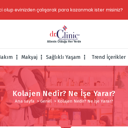
ci olup evinizden çalışarak para kazanmak ister misiniz?
Ailenin Olduğu Her Yerde
 Bakım
Makyaj
Sağlıklı Yaşam
Trend İçerikler
Kolajen Nedir? Ne İşe Yarar?
Ana sayfa
>
Genel
>
Kolajen Nedir? Ne İşe Yarar?