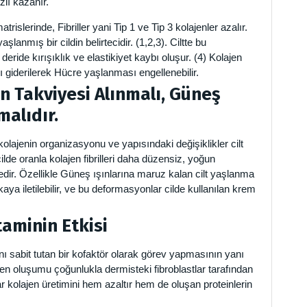
zlı kazanır.
islerinde, Fibriller yani Tip 1 ve Tip 3 kolajenler azalır.
anmış bir cildin belirtecidir. (1,2,3). Ciltte bu
eride kırışıklık ve elastikiyet kaybı oluşur. (4) Kolajen
bı giderilerek Hücre yaşlanması engellenebilir.
jen Takviyesi Alınmalı, Güneş
alıdır.
 kolajenin organizasyonu ve yapısındaki değişiklikler cilt
cilde oranla kolajen fibrilleri daha düzensiz, yoğun
ir. Özellikle Güneş ışınlarına maruz kalan cilt yaşlanma
aya iletilebilir, ve bu deformasyonlar cilde kullanılan krem
aminin Etkisi
ı sabit tutan bir kofaktör olarak görev yapmasının yanı
en oluşumu çoğunlukla dermisteki fibroblastlar tarafından
r kolajen üretimini hem azaltır hem de oluşan proteinlerin