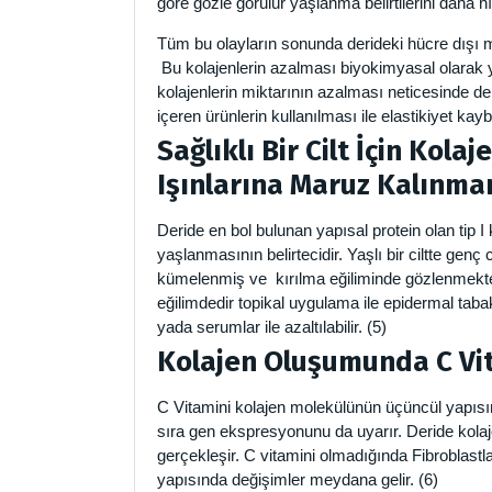
göre gözle görülür yaşlanma belirtilerini daha hı
Tüm bu olayların sonunda derideki hücre dışı matr
Bu kolajenlerin azalması biyokimyasal olarak yaşl
kolajenlerin miktarının azalması neticesinde de d
içeren ürünlerin kullanılması ile elastikiyet kay
Sağlıklı Bir Cilt İçin Kola
Işınlarına Maruz Kalınmam
Deride en bol bulunan yapısal protein olan tip I
yaşlanmasının belirtecidir. Yaşlı bir ciltte genç 
kümelenmiş ve kırılma eğiliminde gözlenmekted
eğilimdedir topikal uygulama ile epidermal tabak
yada serumlar ile azaltılabilir. (5)
Kolajen Oluşumunda C Vit
C Vitamini kolajen molekülünün üçüncül yapısın
sıra gen ekspresyonunu da uyarır. Deride kolaj
gerçekleşir. C vitamini olmadığında Fibroblastla
yapısında değişimler meydana gelir. (6)