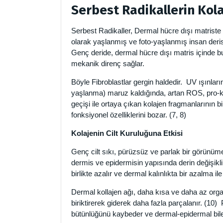
Serbest Radikallerin Kola
Serbest Radikaller, Dermal hücre dışı matriste 
olarak yaşlanmış ve foto-yaşlanmış insan deris
Genç deride, dermal hücre dışı matris içinde bu
mekanik direnç sağlar.
Böyle Fibroblastlar gergin haldedir. UV ışınları
yaşlanma) maruz kaldığında, artan ROS, pro-ko
geçişi ile ortaya çıkan kolajen fragmanlarının 
fonksiyonel özelliklerini bozar. (7, 8)
Kolajenin Cilt Kuruluğuna Etkisi
Genç cilt sıkı, pürüzsüz ve parlak bir görünüm
dermis ve epidermisin yapısında derin değişikl
birlikte azalır ve dermal kalınlıkta bir azalma ile il
Dermal kollajen ağı, daha kısa ve daha az organ
biriktirerek giderek daha fazla parçalanır. (10) 
bütünlüğünü kaybeder ve dermal-epidermal bile