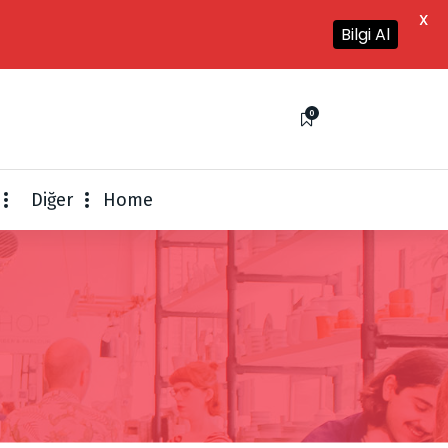
X
Bilgi Al
0
Diğer
Home