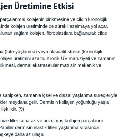
jen Üretimine Etkisi
parçalanmış kolajenin birikmesine ve cildin kronolojik
inde kolajen üretiminde de sürekli azalmaya yol açar.
lunan sağlam kolajen, fibroblastlara bağlanarak cilde
na (foto-yaşlanma) veya oksidatif strese (kronolojik
lajen üretimini azaltır. Kronik UV maruziyeti ve zamanın
birikmesi, dermal ekstraselüler matrisin mekanik ve
e sahipken, zamanla içsel ve dışsal yaşlanma süreçleriyle
ikler meydana gelir. Dermisin kollajen yoğunluğu yaşla
işkilidir. (9)
ize lifler sunarak ve bozulmuş kollajen parçalarını
Papiller dermisin elastik lifleri yaşlanma sırasında
şkeye daha az ulaşır.