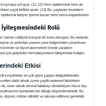
 kırışmaya yol açar. (11, 12) Hem epidermiste hem de
ktarı yaşla birlikte azalır. (13) Bu, yaşlanan insanların
si epidermal bariyer işlevini bozan nemi tutma kapasitesinin
 İyileşmesindeki Rolü
her zaman ciddiyeti koruyan bir konu olmuştur. Bu nedenle,
yileşme ve ardından yaranın yara bölgesinden çıkarılması
en kremler ve biyomalzemelerin kronik yaraların
mesi için geliştirilen formülasyonların bileşiminde kolajen
zerindeki Etkisi
 cilt kırışıklıkları en çok göze çarpan değişikliklerden
vetleri dahil olmak üzere çeşitli nedensel faktörlerin
se de, esas olarak dermal tabakayı destekleyen hücre dışı
 bozulmasının bunlardan biri olduğu düşünülmektedir. Bu
, düzeni, miktarı etkilidir ve takviye edilmesi gereklidir.