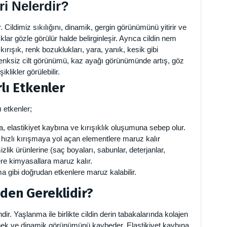
eri Nelerdir?
r. Cildimiz sıkılığını, dinamik, gergin görünümünü yitirir ve
ıklar gözle görülür halde belirginleşir. Ayrıca cildin nem
kırışık, renk bozuklukları, yara, yanık, kesik gibi
enksiz cilt görünümü, kaz ayağı görünümünde artış, göz
likler görülebilir.
lı Etkenler
 etkenler;
 elastikiyet kaybına ve kırışıklık oluşumuna sebep olur.
hızlı kırışmaya yol açan elementlere maruz kalır
mizlik ürünlerine (saç boyaları, sabunlar, deterjanlar,
re kimyasallara maruz kalır.
 gibi doğrudan etkenlere maruz kalabilir.
eden Gereklidir?
dir. Yaşlanma ile birlikte cildin derin tabakalarında kolajen
esnek ve dinamik görünümünü kaybeder. Elastikiyet kaybına