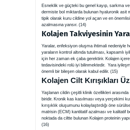
Esneklik ve güçteki bu genel kayıp, sarkma ve
dermiste bol miktarda bulunan hyaluronik asit mi
tipik olarak kuru cildine yol açan ve en önemli
azalmasına yansır. (14)
Kolajen Takviyesinin Yara
Yaralar, enfeksiyon oluşma ihtimali nedeniyle 
yaraların kontrol altında tutulması, kapsamlı i
için her zaman ek çaba gerektirir. Kolajen içer
tedavisindeki rolü iyi bilinmektedir. Yara iyileş
önemli bir bileşen olarak kabul edilir. (15)
Kolajen Cilt Kırışıkları Ü
Yaşlanan cildin çeşitli klinik özellikleri arasında
biridir. Kronik kas kasılması veya yerçekimi kuv
kırışıklık oluşumunu kolaylaştırdığı öne sürül
matrisin (ECM) kantitatif azalması ve kalitatif
noktada da ciltte bulunan Kolajen proteinin yapısı
(16)