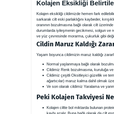
Kolajen Eksikliği Belirtil
Kolajen eksikliği cildimizde hemen fark edilebili
sarkarak cilt eski parlaklığını kaybeder, kırışıkl
oranının bozulmasına bağlı olarak cilt üzerinde 
durumlarda iyileşmenin gecikmesi, solgun ve r
ve yüz çevresinde morarma, çukurluk gibi değişik
Cildin Maruz Kaldığı Zarar
Yaşam boyunca cildimizin maruz kaldığı zararlı
Normal yaşlanmaya bağlı olarak bozulma,
Cildimiz Renk bozulmasına, kuruluğa ve 
Cildimiz çeşitli Oksitleyici güzellik ve te
ağartıcılar) maruz kalma dahil olmak üze
Ve son olarak cildimiz Yaralama ve yanma
Peki Kolajen Takviyesi N
Kolajen ciltte bol miktarda bulunan protein
kaybı azalır. Buna bağlı olarak da cilt 