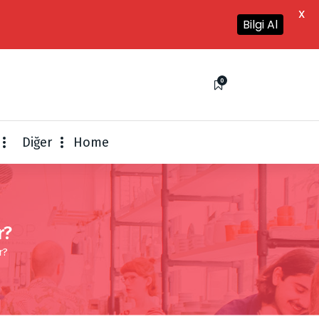
X
Bilgi Al
0
Diğer
Home
r?
r?