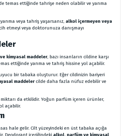
ilde temas ettiğinde tahrişe neden olabilir ve yanma
 yanma veya tahriş yaşarsanız,
alkol içermeyen veya
rcih etmeyi veya doktorunuza danışmayı
deler
ve kimyasal maddeler
, bazı insanların cildine karşı
emas ettiğinde yanma ve tahriş hissine yol açabilir.
oruyucu bir tabaka oluşturur. Eğer cildinizin bariyeri
myasal maddeler
cilde daha fazla nüfuz edebilir ve
iktarı da etkilidir. Yoğun parfüm içeren ürünler,
l açabilir.
ım
s hale gelir. Cilt yüzeyindeki en üst tabaka açığa
lir. Deodorant içeriğindeki
alkol, parfüm ve kimyasal