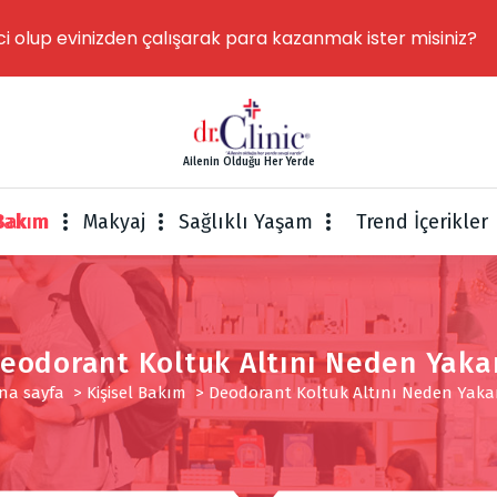
ci olup evinizden çalışarak para kazanmak ister misiniz?
Ailenin Olduğu Her Yerde
 Bakım
Makyaj
Sağlıklı Yaşam
Trend İçerikler
eodorant Koltuk Altını Neden Yaka
na sayfa
>
Kişisel Bakım
>
Deodorant Koltuk Altını Neden Yaka