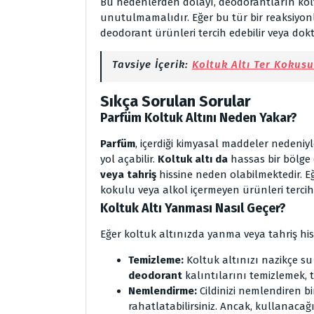
Bu nedenlerden dolayı, deodorantların kol
unutulmamalıdır. Eğer bu tür bir reaksiyonl
deodorant ürünleri tercih edebilir veya dok
Tavsiye İçerik:
Koltuk Altı Ter Kokusu
Sıkça Sorulan Sorular
Parfüm Koltuk Altını Neden Yakar?
Parfüm
, içerdiği kimyasal maddeler nedeniyle
yol açabilir.
Koltuk altı da
hassas bir bölg
veya tahriş
hissine neden olabilmektedir. Eğ
kokulu veya alkol içermeyen ürünleri tercih e
Koltuk Altı Yanması Nasıl Geçer?
Eğer koltuk altınızda yanma veya tahriş hiss
Temizleme:
Koltuk altınızı nazikçe su
deodorant
kalıntılarını temizlemek, tah
Nemlendirme:
Cildinizi nemlendiren b
rahatlatabilirsiniz. Ancak, kullanacağ