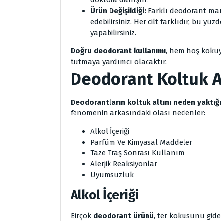
doktora danışın.
Ürün Değişikliği:
Farklı deodorant mar
edebilirsiniz. Her cilt farklıdır, bu y
yapabilirsiniz.
Doğru deodorant kullanımı
, hem hoş koku
tutmaya yardımcı olacaktır.
Deodorant Koltuk A
Deodorantların koltuk altını neden yaktığ
fenomenin arkasındaki olası nedenler:
Alkol İçeriği
Parfüm Ve Kimyasal Maddeler
Taze Traş Sonrası Kullanım
Alerjik Reaksiyonlar
Uyumsuzluk
Alkol İçeriği
Birçok
deodorant ürünü
, ter kokusunu gid