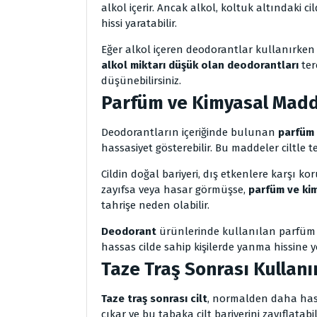
alkol içerir. Ancak alkol, koltuk altındaki c
hissi yaratabilir.
Eğer alkol içeren deodorantlar kullanırken
alkol miktarı düşük olan deodorantları
te
düşünebilirsiniz.
Parfüm ve Kimyasal Mad
Deodorantların içeriğinde bulunan
parfüm 
hassasiyet gösterebilir. Bu maddeler ciltle t
Cildin doğal bariyeri, dış etkenlere karşı k
zayıfsa veya hasar görmüşse,
parfüm ve ki
tahrişe neden olabilir.
Deodorant
ürünlerinde kullanılan parfüm m
hassas cilde sahip kişilerde yanma hissine yo
Taze Traş Sonrası Kullan
Taze traş sonrası cilt
, normalden daha hassa
çıkar ve bu tabaka cilt bariyerini zayıflatabi