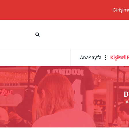
Girişim
İ
ç
e
r
i
ğ
Anasayfa
Kişisel
e
g
e
ç
D
A