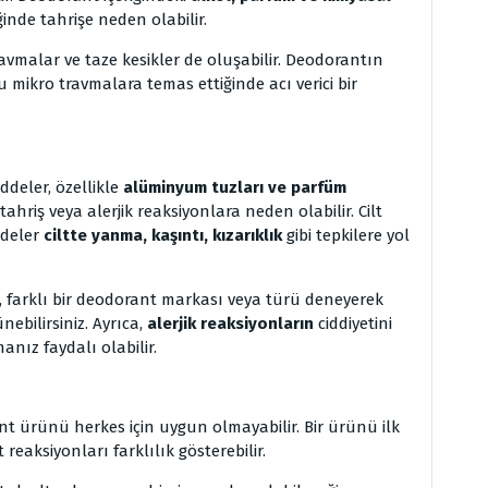
inde tahrişe neden olabilir.
avmalar ve taze kesikler de oluşabilir. Deodorantın
u mikro travmalara temas ettiğinde acı verici bir
eler, özellikle
alüminyum tuzları ve parfüm
ahriş veya alerjik reaksiyonlara neden olabilir. Cilt
ddeler
ciltte yanma, kaşıntı, kızarıklık
gibi tepkilere yol
z, farklı bir deodorant markası veya türü deneyerek
ebilirsiniz. Ayrıca,
alerjik reaksiyonların
ciddiyetini
nız faydalı olabilir.
ant ürünü herkes için uygun olmayabilir. Bir ürünü ilk
reaksiyonları farklılık gösterebilir.