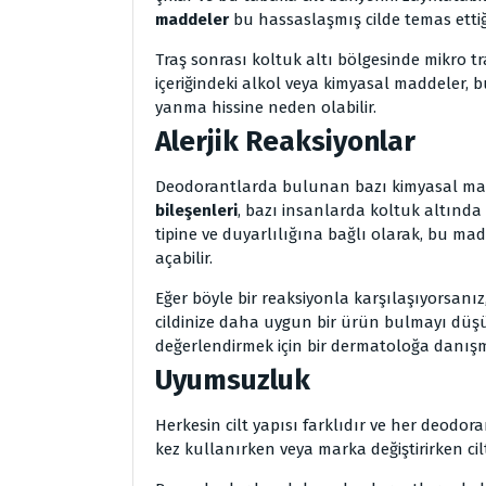
maddeler
bu hassaslaşmış cilde temas ettiğ
Traş sonrası koltuk altı bölgesinde mikro tr
içeriğindeki alkol veya kimyasal maddeler, b
yanma hissine neden olabilir.
Alerjik Reaksiyonlar
Deodorantlarda bulunan bazı kimyasal madd
bileşenleri
, bazı insanlarda koltuk altında t
tipine ve duyarlılığına bağlı olarak, bu ma
açabilir.
Eğer böyle bir reaksiyonla karşılaşıyorsanı
cildinize daha uygun bir ürün bulmayı düşün
değerlendirmek için bir dermatoloğa danışma
Uyumsuzluk
Herkesin cilt yapısı farklıdır ve her deodor
kez kullanırken veya marka değiştirirken cilt 