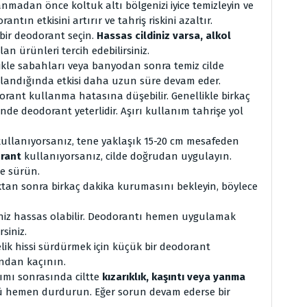
nmadan önce koltuk altı bölgenizi iyice temizleyin ve
antın etkisini artırır ve tahriş riskini azaltır.
 bir deodorant seçin.
Hassas cildiniz varsa, alkol
an ürünleri tercih edebilirsiniz.
kle sabahları veya banyodan sonra temiz cilde
gulandığında etkisi daha uzun süre devam eder.
orant kullanma hatasına düşebilir. Genellikle birkaç
linde deodorant yeterlidir. Aşırı kullanım tahrişe yol
kullanıyorsanız, tene yaklaşık 15-20 cm mesafeden
orant
kullanıyorsanız, cilde doğrudan uygulayın.
e sürün.
tan sonra birkaç dakika kurumasını bekleyin, böylece
iniz hassas olabilir. Deodorantı hemen uygulamak
rsiniz.
lik hissi sürdürmek için küçük bir deodorant
ından kaçının.
ımı sonrasında ciltte
kızarıklık, kaşıntı veya yanma
ünü hemen durdurun. Eğer sorun devam ederse bir