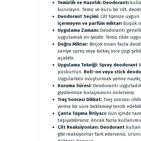
Temizlik ve Hazırlık: Deodorantı
kulla
kurulayın. Temiz ve kuru bir cilt, deodor
Deodorant Seçimi:
Cilt tipinize uygun
içermeyen ve parfüm miktarı
düşük ol
Uygulama Zamanı:
Deodorantı genelli
uygulamak en iyisidir. Temiz cilde uy
Doğru Miktar:
Birçok insan fazla deod
saniye sprey veya birkaç ince çizgi şek
açabilir.
Uygulama Tekniği: Sprey deodorant
püskürtün.
Roll-on veya stick deod
Uygularken ovuşturmak yerine nazikç
Kuruma Süresi:
Deodorantı uyguladık
giysilerinize bulaşmasını önlersiniz.
Traş Sonrası Dikkat:
Traş sonrası cild
yerine bir süre beklemeyi tercih edebili
Çanta Taşıma İhtiyacı:
Gün içinde taze
taşıyabilirsiniz. Ancak fazla kullanım
Cilt Reaksiyonları: Deodorant
kullan
gibi reaksiyonlar fark ederseniz, ür