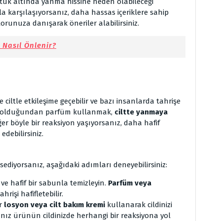
tuk altında yanma hissine neden olabileceği
a karşılaşıyorsanız, daha hassas içeriklere sahip
torunuza danışarak öneriler alabilirsiniz.
 Nasıl Önlenir?
 ciltle etkileşime geçebilir ve bazı insanlarda tahrişe
e olduğundan parfüm kullanmak,
ciltte yanmaya
er böyle bir reaksiyon yaşıyorsanız, daha hafif
debilirsiniz.
ediyorsanız, aşağıdaki adımları deneyebilirsiniz:
 ve hafif bir sabunla temizleyin.
Parfüm veya
rişi hafifletebilir.
ir
losyon veya cilt bakım kremi
kullanarak cildinizi
ınız ürünün cildinizde herhangi bir reaksiyona yol